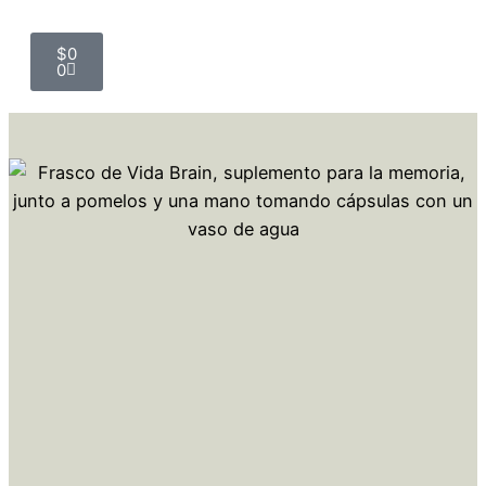
$
0
0